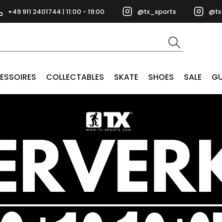
+49 911 2401744 | 11:00 - 19:00
@tx_sports
@tx
ESSOIRES
COLLECTABLES
SKATE
SHOES
SALE
GU