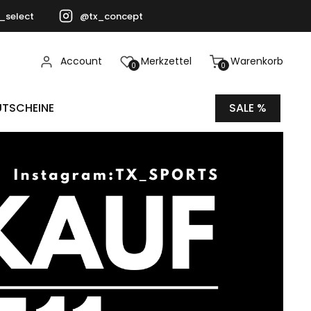
_select
@tx_concept
Account
Merkzettel
Warenkorb
0
0
TSCHEINE
SALE %