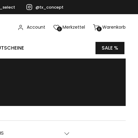
_select
@tx_concept
Account
Merkzettel
Warenkorb
0
0
TSCHEINE
SALE %
IS