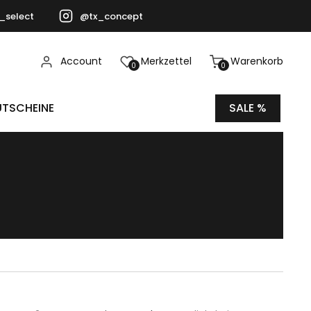
_select
@tx_concept
Account
Merkzettel
Warenkorb
0
0
TSCHEINE
SALE %