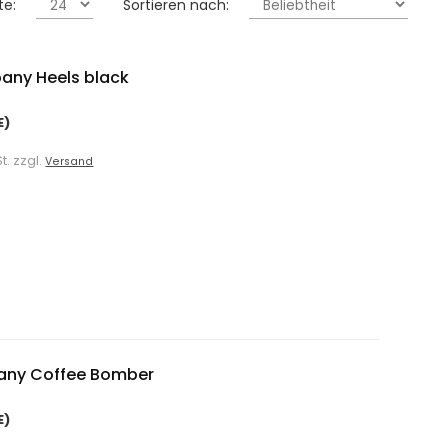
te:
Sortieren nach:
any Heels black
E)
t. zzgl.
Versand
any Coffee Bomber
E)