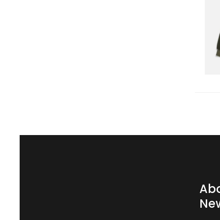
Abo
New