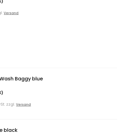
E)
gl.
Versand
 Wash Baggy blue
E)
St. zzgl.
Versand
e black