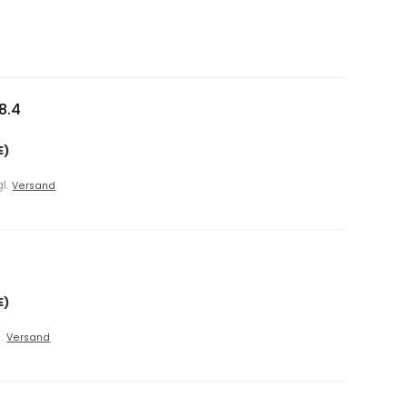
8.4
E)
gl.
Versand
E)
l.
Versand