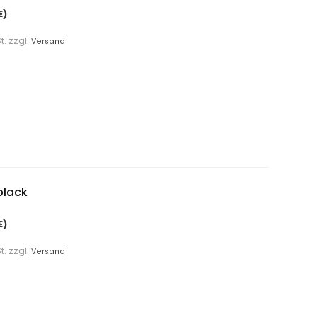
E)
t. zzgl.
Versand
black
E)
t. zzgl.
Versand