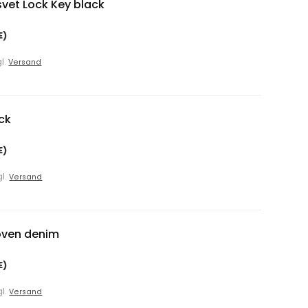
vet Lock Key black
E)
gl.
Versand
ck
E)
gl.
Versand
oven denim
E)
gl.
Versand