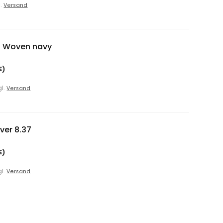
l.
Versand
g Woven navy
E)
gl.
Versand
ver 8.37
E)
gl.
Versand