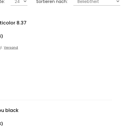
te:
Sortieren nach:
icolor 8.37
E)
gl.
Versand
ou black
E)