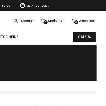
_select
@tx_concept
Account
Merkzettel
Warenkorb
0
0
TSCHEINE
SALE %