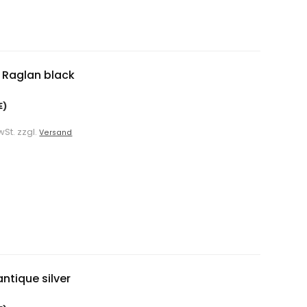
 Raglan black
E)
wSt. zzgl.
Versand
ntique silver