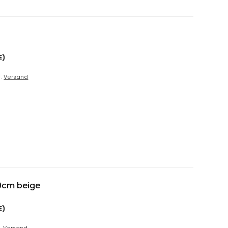
E)
l.
Versand
0cm beige
E)
l.