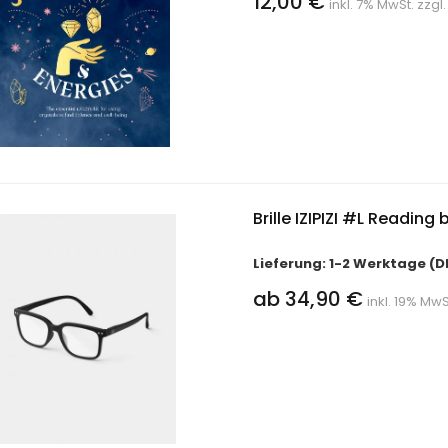
12,00 €
inkl. 7% MwSt. zzgl
Brille IZIPIZI #L Reading 
Lieferung: 1-2 Werktage (D
ab 34,90 €
inkl. 19% MwS