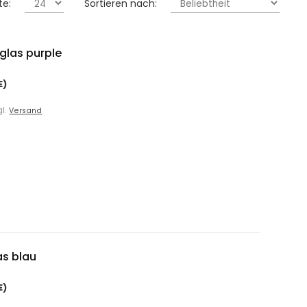
te:
Sortieren nach:
lglas purple
E)
gl.
Versand
as blau
E)