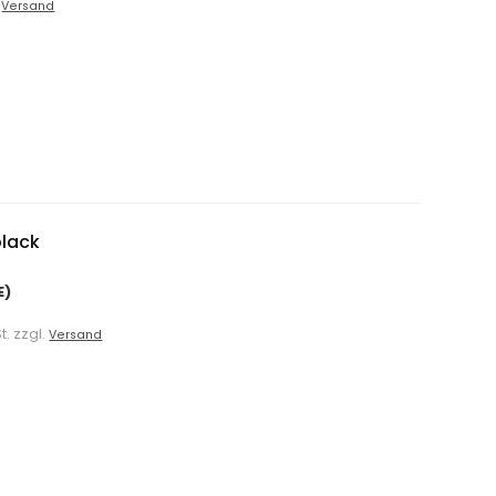
.
Versand
black
E)
t. zzgl.
Versand