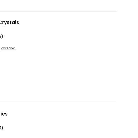
Crystals
E)
.
Versand
gies
E)