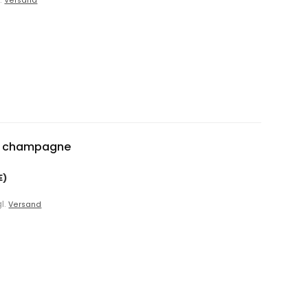
Versand
ve champagne
E)
gl.
Versand