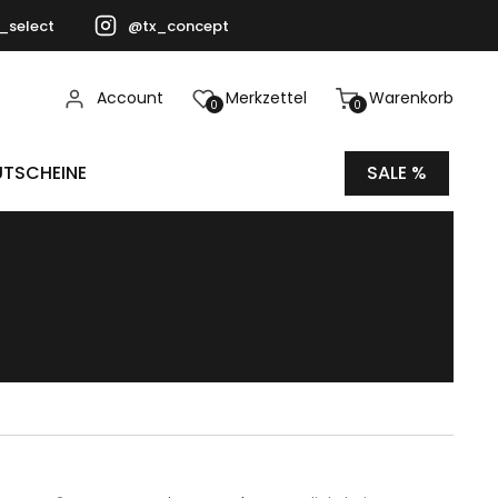
_select
@tx_concept
Account
Merkzettel
Warenkorb
0
0
TSCHEINE
SALE %