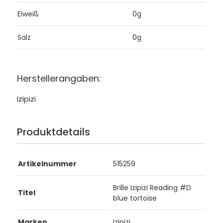
Eiweiß
0g
Salz
0g
Herstellerangaben:
Izipizi
Produktdetails
Artikelnummer
515259
Brille Izipizi Reading #D
Titel
blue tortoise
Marken
Izipizi