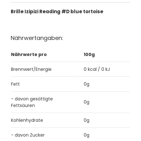
Brille Izipizi Reading #D blue tortoise
Nährwertangaben:
Nährwerte pro
100g
Brennwert/Energie
0 kcal / 0 kJ
Fett
0g
- davon gesättigte
0g
Fettsäuren
Kohlenhydrate
0g
- davon Zucker
0g