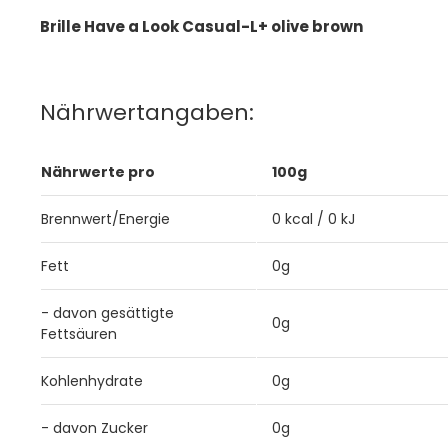
Brille Have a Look Casual-L+ olive brown
Nährwertangaben:
Nährwerte pro
100g
Brennwert/Energie
0 kcal / 0 kJ
Fett
0g
- davon gesättigte
0g
Fettsäuren
Kohlenhydrate
0g
- davon Zucker
0g