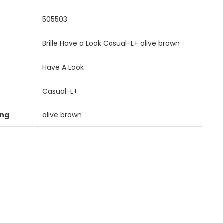
505503
Brille Have a Look Casual-L+ olive brown
Have A Look
Casual-L+
ung
olive brown