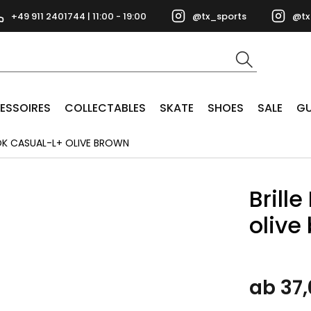
+49 911 2401744 | 11:00 - 19:00
@tx_sports
@tx
ESSOIRES
COLLECTABLES
SKATE
SHOES
SALE
GU
OOK CASUAL-L+ OLIVE BROWN
Brill
olive
ab 37,