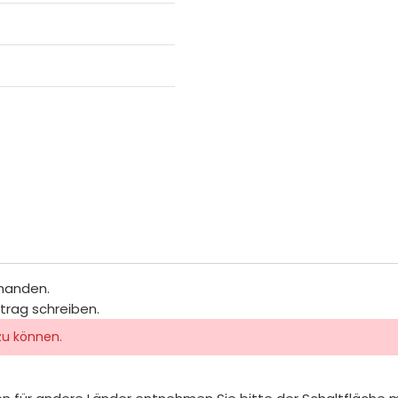
rhanden.
itrag schreiben.
zu können.