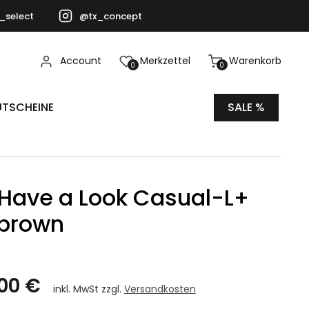
_select
@tx_concept
Account
Merkzettel
Warenkorb
0
0
TSCHEINE
SALE %
e Have a Look Casual-L+
 brown
00 €
inkl. MwSt zzgl.
Versandkosten