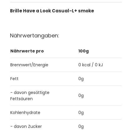
Brille Have a Look Casual-L+ smoke
Nährwertangaben:
Nährwerte pro
100g
Brennwert/Energie
0 kcal / 0 kJ
Fett
0g
- davon gesättigte
0g
Fettsäuren
Kohlenhydrate
0g
- davon Zucker
0g