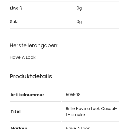
Eiweiß
0g
Salz
0g
Herstellerangaben:
Have A Look
Produktdetails
Artikelnummer
505508
Brille Have a Look Casual-
Titel
L+ smoke
Marken
Have A Look