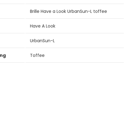
Brille Have a Look UrbanSun-L toffee
Have A Look
UrbanSun-L
ung
Toffee