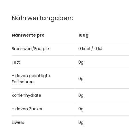
Nährwertangaben:
Nährwerte pro
100g
Brennwert/Energie
0 kcal / 0 kJ
Fett
0g
- davon gesättigte
0g
Fettsäuren
Kohlenhydrate
0g
- davon Zucker
0g
Eiweiß
0g