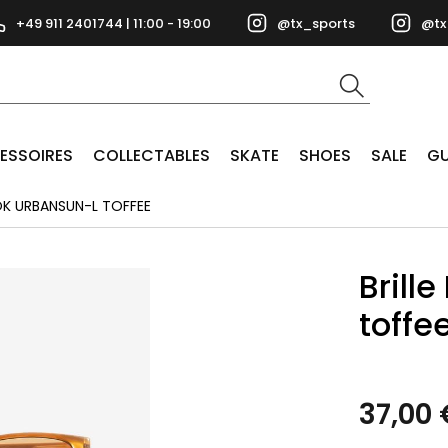
+49 911 2401744 | 11:00 - 19:00
@tx_sports
@tx
ESSOIRES
COLLECTABLES
SKATE
SHOES
SALE
GU
OK URBANSUN-L TOFFEE
Brill
toffe
37,00 