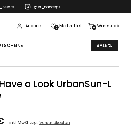
_select
@tx_concept
Account
Merkzettel
Warenkorb
0
0
TSCHEINE
SALE %
e Have a Look UrbanSun-L
e
€
inkl. MwSt zzgl.
Versandkosten