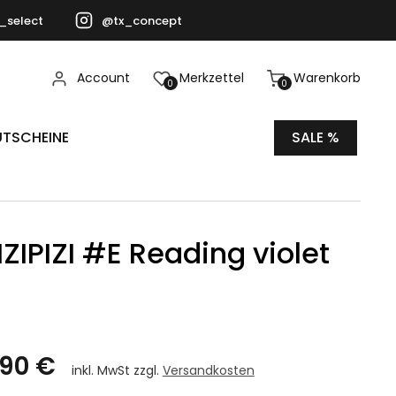
_select
@tx_concept
Account
Merkzettel
Warenkorb
0
0
TSCHEINE
SALE %
 IZIPIZI #E Reading violet
,90 €
inkl. MwSt zzgl.
Versandkosten