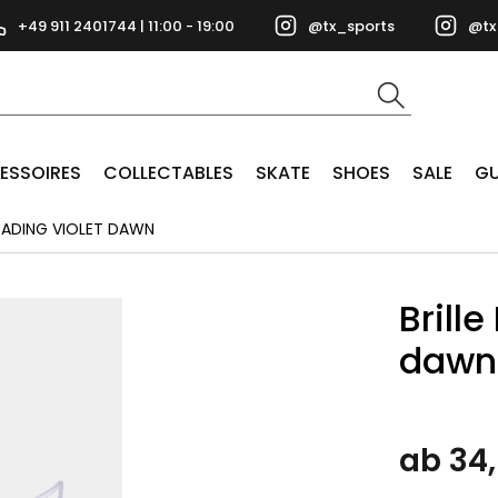
+49 911 2401744 | 11:00 - 19:00
@tx_sports
@tx
ESSOIRES
COLLECTABLES
SKATE
SHOES
SALE
GU
 READING VIOLET DAWN
Brille
dawn
ab 34