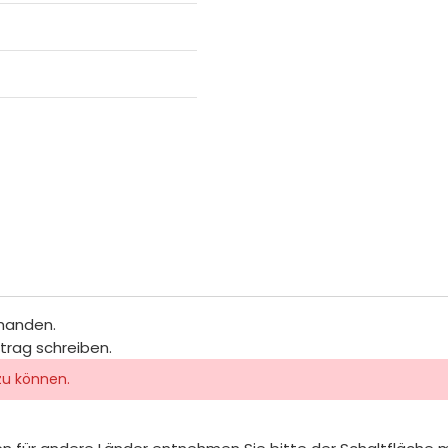
rhanden.
itrag schreiben.
zu können.