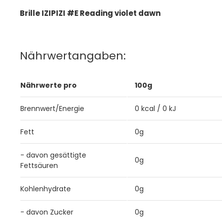
Brille IZIPIZI #E Reading violet dawn
Nährwertangaben:
Nährwerte pro
100g
Brennwert/Energie
0 kcal / 0 kJ
Fett
0g
- davon gesättigte
0g
Fettsäuren
Kohlenhydrate
0g
- davon Zucker
0g