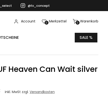
_select
@tx_concept
Account
Merkzettel
Warenkorb
0
0
TSCHEINE
SALE %
UF Heaven Can Wait silver
€
inkl. MwSt zzgl.
Versandkosten