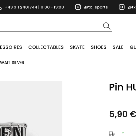
+49 911 2401744 | 11:00 - 19:00
@tx_sports
@tx
ESSOIRES
COLLECTABLES
SKATE
SHOES
SALE
GU
WAIT SILVER
Pin H
5,90 
*