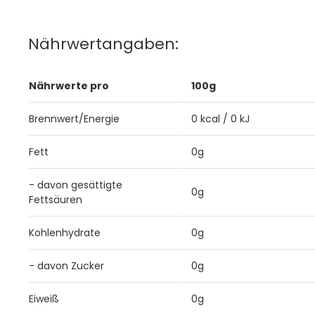
Nährwertangaben:
Nährwerte pro
100g
Brennwert/Energie
0 kcal / 0 kJ
Fett
0g
- davon gesättigte
0g
Fettsäuren
Kohlenhydrate
0g
- davon Zucker
0g
Eiweiß
0g