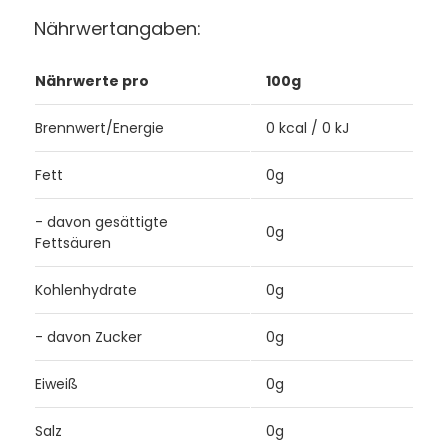
Nährwertangaben:
Nährwerte pro
100g
Brennwert/Energie
0 kcal / 0 kJ
Fett
0g
- davon gesättigte
0g
Fettsäuren
Kohlenhydrate
0g
- davon Zucker
0g
Eiweiß
0g
Salz
0g