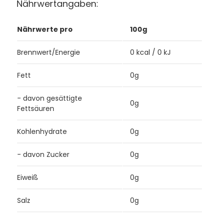
Nährwertangaben:
Nährwerte pro
100g
Brennwert/Energie
0 kcal / 0 kJ
Fett
0g
- davon gesättigte
0g
Fettsäuren
Kohlenhydrate
0g
- davon Zucker
0g
Eiweiß
0g
Salz
0g