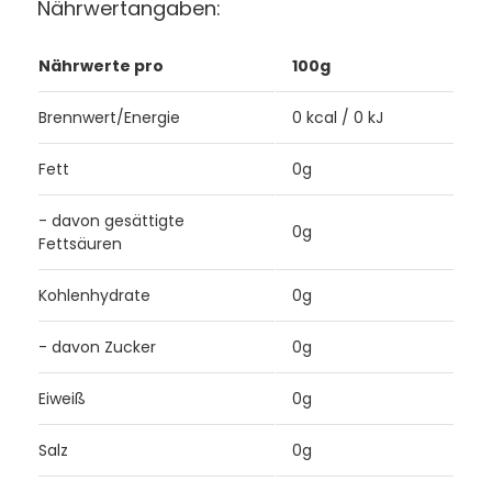
Nährwertangaben:
Nährwerte pro
100g
Brennwert/Energie
0 kcal / 0 kJ
Fett
0g
- davon gesättigte
0g
Fettsäuren
Kohlenhydrate
0g
- davon Zucker
0g
Eiweiß
0g
Salz
0g