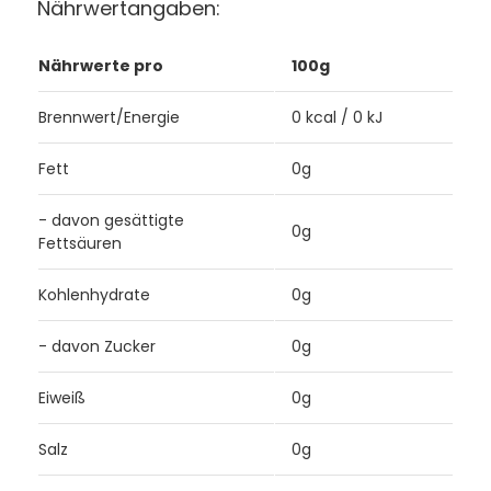
Nährwertangaben:
Nährwerte pro
100g
Brennwert/Energie
0 kcal / 0 kJ
Fett
0g
- davon gesättigte
0g
Fettsäuren
Kohlenhydrate
0g
- davon Zucker
0g
Eiweiß
0g
Salz
0g