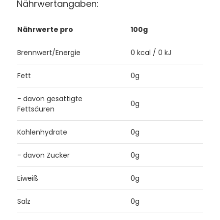
Nährwertangaben:
Nährwerte pro
100g
Brennwert/Energie
0 kcal / 0 kJ
Fett
0g
- davon gesättigte
0g
Fettsäuren
Kohlenhydrate
0g
- davon Zucker
0g
Eiweiß
0g
Salz
0g