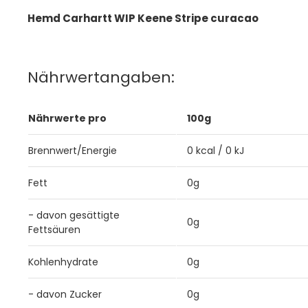
Hemd Carhartt WIP Keene Stripe curacao
Nährwertangaben:
Nährwerte pro
100g
Brennwert/Energie
0 kcal / 0 kJ
Fett
0g
- davon gesättigte
0g
Fettsäuren
Kohlenhydrate
0g
- davon Zucker
0g