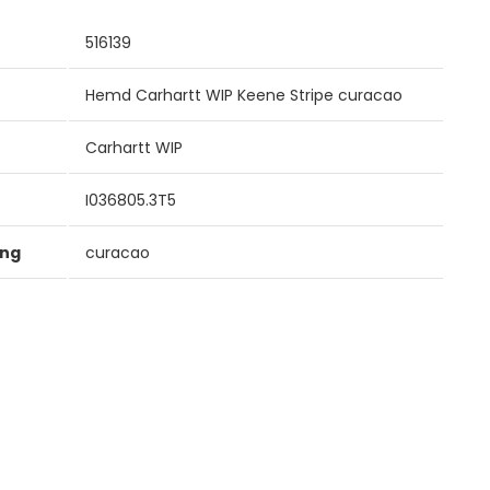
516139
Hemd Carhartt WIP Keene Stripe curacao
Carhartt WIP
I036805.3T5
ung
curacao