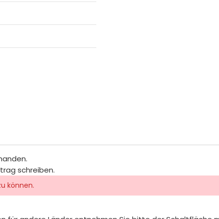
rhanden.
itrag schreiben.
zu können.