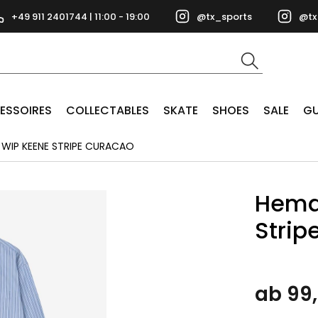
+49 911 2401744 | 11:00 - 19:00
@tx_sports
@tx
ESSOIRES
COLLECTABLES
SKATE
SHOES
SALE
GU
WIP KEENE STRIPE CURACAO
Hemd
Strip
ab 99