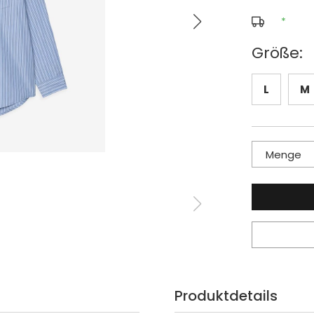
*
Größe:
L
M
Menge
Produktdetails