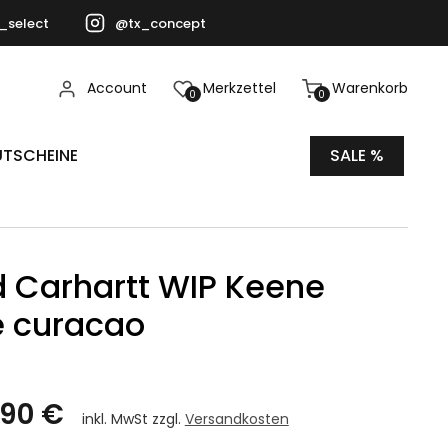
_select
@tx_concept
Account
Merkzettel
Warenkorb
0
0
TSCHEINE
SALE %
 Carhartt WIP Keene
e curacao
,90 €
inkl. MwSt zzgl.
Versandkosten