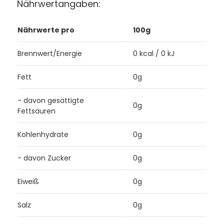
Nährwertangaben:
Nährwerte pro
100g
Brennwert/Energie
0 kcal / 0 kJ
Fett
0g
- davon gesättigte
0g
Fettsäuren
Kohlenhydrate
0g
- davon Zucker
0g
Eiweiß
0g
Salz
0g