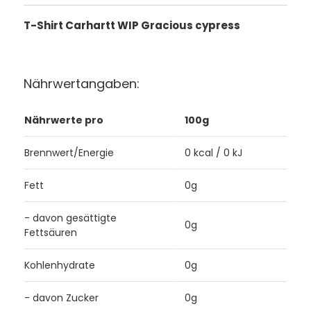
T-Shirt Carhartt WIP Gracious cypress
Nährwertangaben:
Nährwerte pro
100g
Brennwert/Energie
0 kcal / 0 kJ
Fett
0g
- davon gesättigte
0g
Fettsäuren
Kohlenhydrate
0g
- davon Zucker
0g