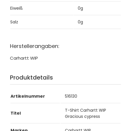
Eiweiß
0g
Salz
0g
Herstellerangaben:
Carhartt WIP
Produktdetails
Artikelnummer
516130
T-Shirt Carhartt WIP
Titel
Gracious cypress
Marken
Carhartt WIP