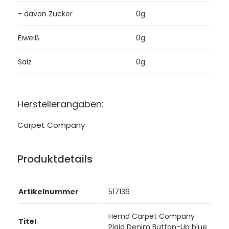
- davon Zucker
0g
Eiweiß
0g
Salz
0g
Herstellerangaben:
Carpet Company
Produktdetails
Artikelnummer
517136
Hemd Carpet Company
Titel
Plaid Denim Button-Up blue