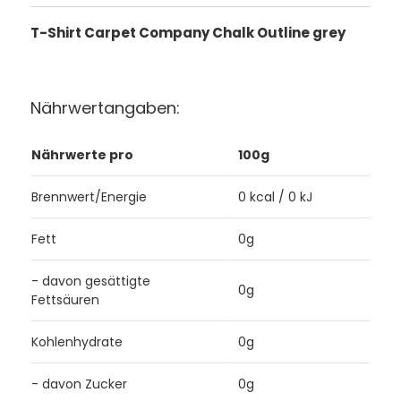
T-Shirt Carpet Company Chalk Outline grey
Nährwertangaben:
Nährwerte pro
100g
Brennwert/Energie
0 kcal / 0 kJ
Fett
0g
- davon gesättigte
0g
Fettsäuren
Kohlenhydrate
0g
- davon Zucker
0g