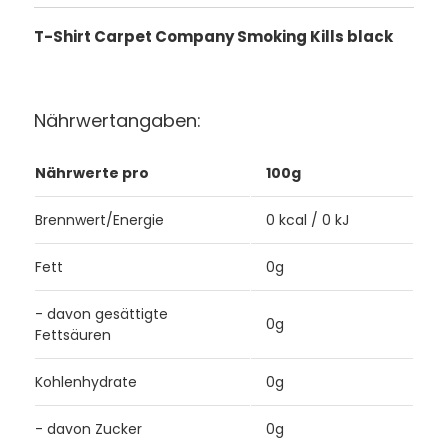
T-Shirt Carpet Company Smoking Kills black
Nährwertangaben:
Nährwerte pro
100g
Brennwert/Energie
0 kcal / 0 kJ
Fett
0g
- davon gesättigte
0g
Fettsäuren
Kohlenhydrate
0g
- davon Zucker
0g