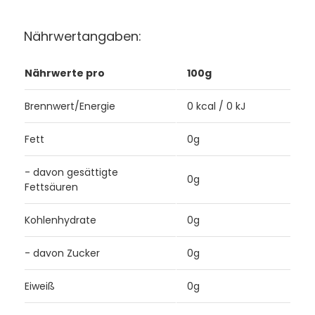
Nährwertangaben:
Nährwerte pro
100g
Brennwert/Energie
0 kcal / 0 kJ
Fett
0g
- davon gesättigte
0g
Fettsäuren
Kohlenhydrate
0g
- davon Zucker
0g
Eiweiß
0g