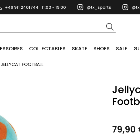
+49 911 2401744 | 11:00 - 19:00
@tx_sports
@tx
ESSOIRES
COLLECTABLES
SKATE
SHOES
SALE
GU
 JELLYCAT FOOTBALL
Jelly
Footb
79,90