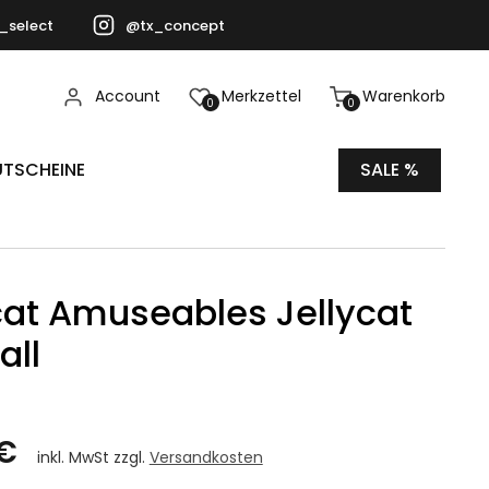
_select
@tx_concept
Account
Merkzettel
Warenkorb
0
0
TSCHEINE
SALE %
cat Amuseables Jellycat
all
 €
inkl. MwSt zzgl.
Versandkosten