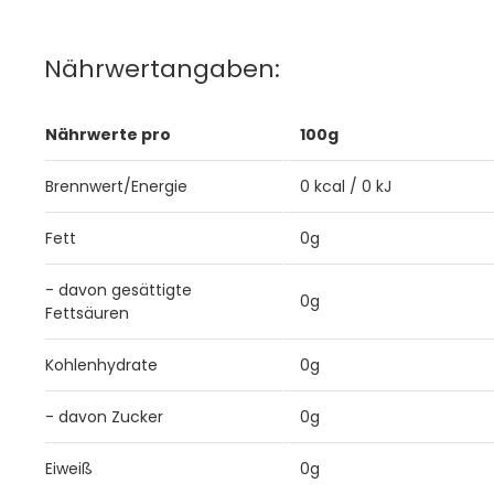
Nährwertangaben:
Nährwerte pro
100g
Brennwert/Energie
0 kcal / 0 kJ
Fett
0g
- davon gesättigte
0g
Fettsäuren
Kohlenhydrate
0g
- davon Zucker
0g
Eiweiß
0g