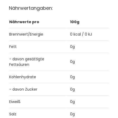
Nährwertangaben:
Nährwerte pro
100g
Brennwert/Energie
0 kcal / 0 kJ
Fett
0g
- davon gesättigte
0g
Fettsäuren
Kohlenhydrate
0g
- davon Zucker
0g
Eiweiß
0g
Salz
0g