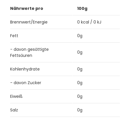
Nährwerte pro
100g
Brennwert/Energie
0 kcal / 0 kJ
Fett
0g
- davon gesättigte
0g
Fettsäuren
Kohlenhydrate
0g
- davon Zucker
0g
Eiweiß
0g
Salz
0g