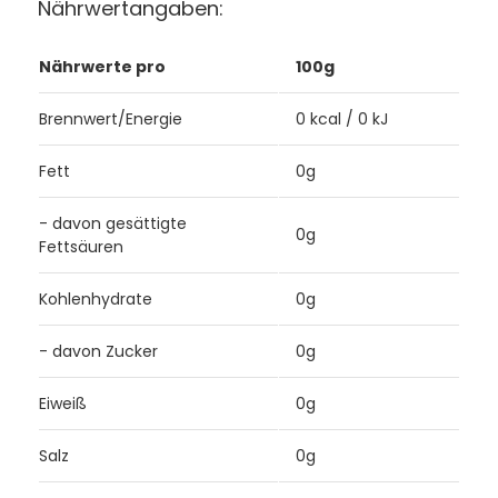
Nährwertangaben:
Nährwerte pro
100g
Brennwert/Energie
0 kcal / 0 kJ
Fett
0g
- davon gesättigte
0g
Fettsäuren
Kohlenhydrate
0g
- davon Zucker
0g
Eiweiß
0g
Salz
0g