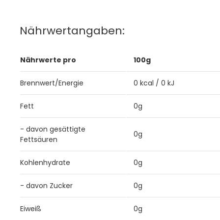
Nährwertangaben:
Nährwerte pro
100g
Brennwert/Energie
0 kcal / 0 kJ
Fett
0g
- davon gesättigte
0g
Fettsäuren
Kohlenhydrate
0g
- davon Zucker
0g
Eiweiß
0g