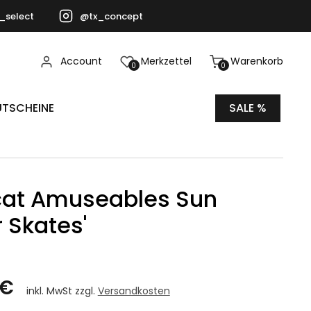
_select
@tx_concept
Account
Merkzettel
Warenkorb
0
0
TSCHEINE
SALE %
cat Amuseables Sun
r Skates'
 €
inkl. MwSt zzgl.
Versandkosten