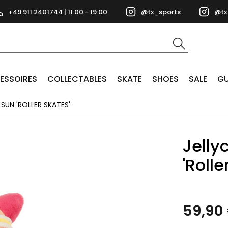
+49 911 2401744 | 11:00 - 19:00
@tx_sports
@tx
ESSOIRES
COLLECTABLES
SKATE
SHOES
SALE
GU
SUN 'ROLLER SKATES'
Jelly
'Rolle
59,90