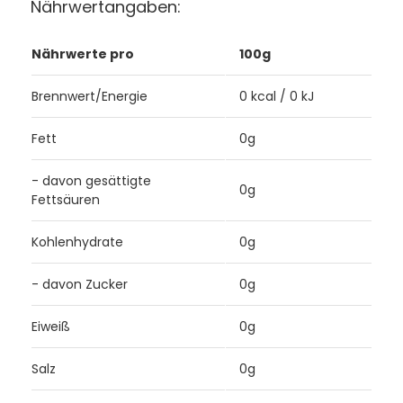
Nährwertangaben:
Nährwerte pro
100g
Brennwert/Energie
0 kcal / 0 kJ
Fett
0g
- davon gesättigte
0g
Fettsäuren
Kohlenhydrate
0g
- davon Zucker
0g
Eiweiß
0g
Salz
0g