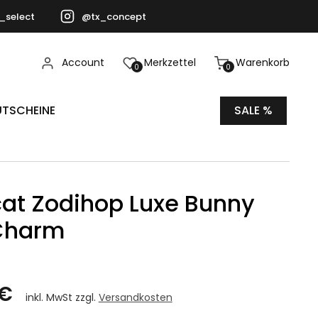
_select
@tx_concept
Account
Merkzettel
Warenkorb
0
0
TSCHEINE
SALE %
cat Zodihop Luxe Bunny
Charm
 €
inkl. MwSt zzgl.
Versandkosten