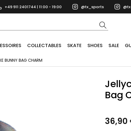
+49 911 2401744 | 11:00 - 19:00
@tx_sports
@tx
ESSOIRES
COLLECTABLES
SKATE
SHOES
SALE
GU
XE BUNNY BAG CHARM
Jelly
Bag 
36,90