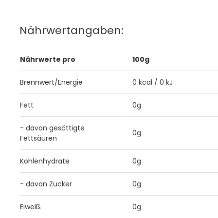
Nährwertangaben:
Nährwerte pro
100g
Brennwert/Energie
0 kcal / 0 kJ
Fett
0g
- davon gesättigte
0g
Fettsäuren
Kohlenhydrate
0g
- davon Zucker
0g
Eiweiß
0g