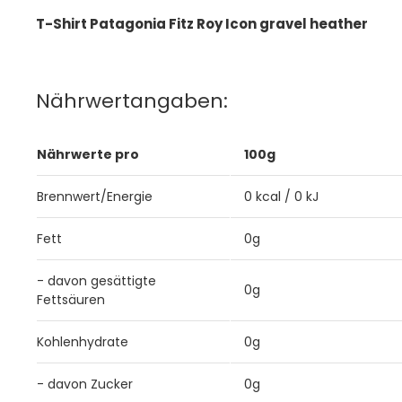
T-Shirt Patagonia Fitz Roy Icon gravel heather
Nährwertangaben:
Nährwerte pro
100g
Brennwert/Energie
0 kcal / 0 kJ
Fett
0g
- davon gesättigte
0g
Fettsäuren
Kohlenhydrate
0g
- davon Zucker
0g