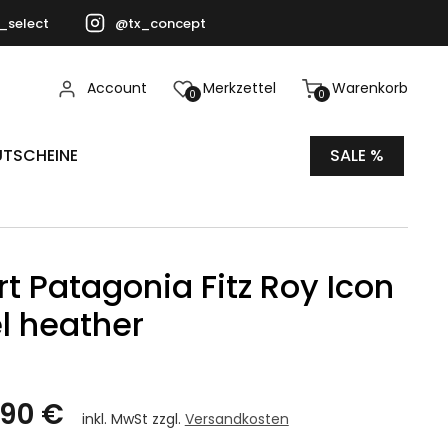
_select
@tx_concept
Account
Merkzettel
Warenkorb
0
0
TSCHEINE
SALE %
rt Patagonia Fitz Roy Icon
l heather
,90 €
inkl. MwSt zzgl.
Versandkosten