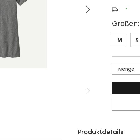
*
Größen:
M
S
Menge
Produktdetails