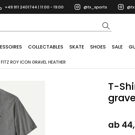
+49 911 2401744 | 11:00 - 19:00
@tx_sports
@tx
ESSOIRES
COLLECTABLES
SKATE
SHOES
SALE
GU
FITZ ROY ICON GRAVEL HEATHER
T-Shi
grave
ab 44