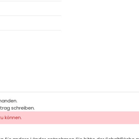
rhanden.
itrag schreiben.
zu können.