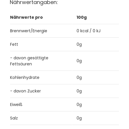
Nährwertangaben:
Nährwerte pro
100g
Brennwert/Energie
0 kcal / 0 kJ
Fett
0g
- davon gesättigte
0g
Fettsäuren
Kohlenhydrate
0g
- davon Zucker
0g
Eiweiß
0g
Salz
0g