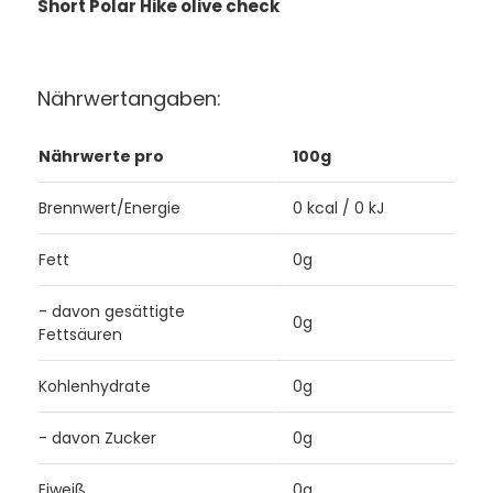
Short Polar Hike olive check
Nährwertangaben:
Nährwerte pro
100g
Brennwert/Energie
0 kcal / 0 kJ
Fett
0g
- davon gesättigte
0g
Fettsäuren
Kohlenhydrate
0g
- davon Zucker
0g
Eiweiß
0g