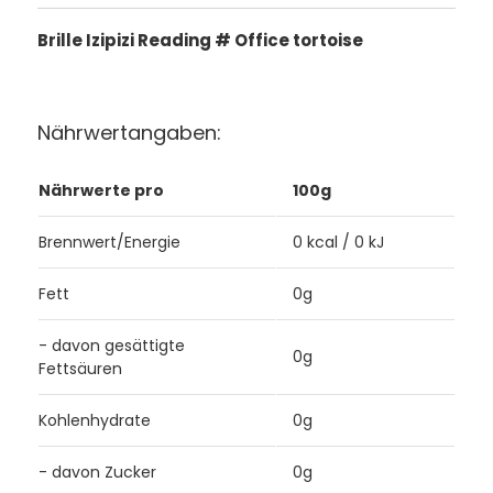
Brille Izipizi Reading # Office tortoise
Nährwertangaben:
Nährwerte pro
100g
Brennwert/Energie
0 kcal / 0 kJ
Fett
0g
- davon gesättigte
0g
Fettsäuren
Kohlenhydrate
0g
- davon Zucker
0g