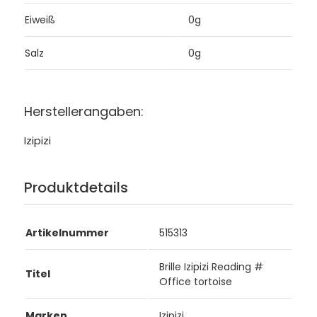
Eiweiß
0g
Salz
0g
Herstellerangaben:
Izipizi
Produktdetails
Artikelnummer
515313
Brille Izipizi Reading #
Titel
Office tortoise
Marken
Izipizi