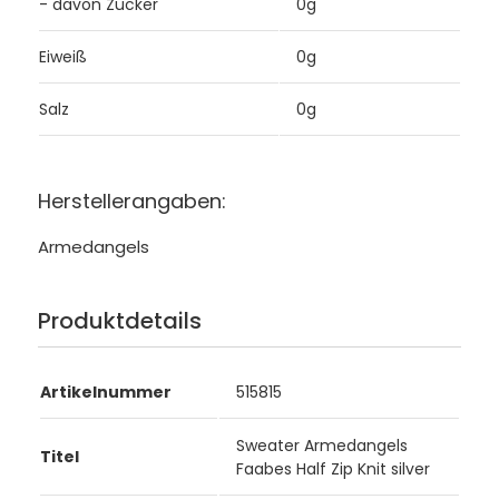
- davon Zucker
0g
Eiweiß
0g
Salz
0g
Herstellerangaben:
Armedangels
Produktdetails
Artikelnummer
515815
Sweater Armedangels
Titel
Faabes Half Zip Knit silver