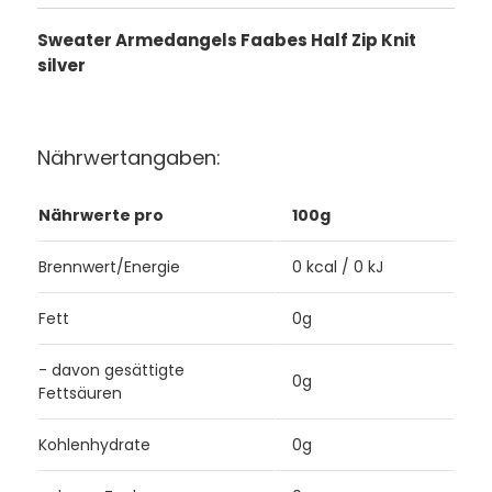
Sweater Armedangels Faabes Half Zip Knit
silver
Nährwertangaben:
Nährwerte pro
100g
Brennwert/Energie
0 kcal / 0 kJ
Fett
0g
- davon gesättigte
0g
Fettsäuren
Kohlenhydrate
0g