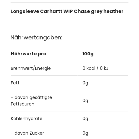
Longsleeve Carhartt WIP Chase grey heather
Nährwertangaben:
Nährwerte pro
100g
Brennwert/Energie
0 kcal / 0 kJ
Fett
0g
- davon gesättigte
0g
Fettsäuren
Kohlenhydrate
0g
- davon Zucker
0g