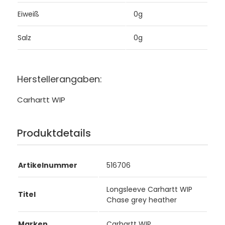
Eiweiß
0g
Salz
0g
Herstellerangaben:
Carhartt WIP
Produktdetails
Artikelnummer
516706
Longsleeve Carhartt WIP
Titel
Chase grey heather
Marken
Carhartt WIP