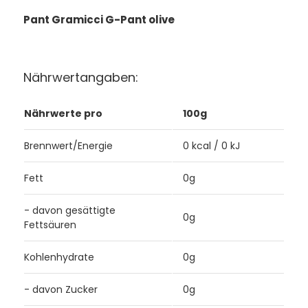
Pant Gramicci G-Pant olive
Nährwertangaben:
Nährwerte pro
100g
Brennwert/Energie
0 kcal / 0 kJ
Fett
0g
- davon gesättigte
0g
Fettsäuren
Kohlenhydrate
0g
- davon Zucker
0g