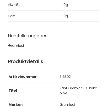
Eiweiß
0g
Salz
0g
Herstellerangaben:
Gramicci
Produktdetails
Artikelnummer
516302
Pant Gramicci G-Pant
Titel
olive
Marken
Gramicci