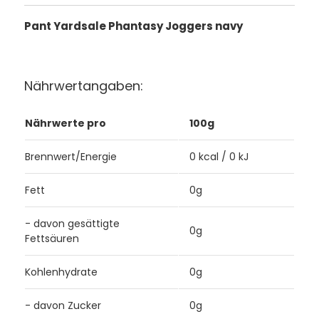
Pant Yardsale Phantasy Joggers navy
Nährwertangaben:
Nährwerte pro
100g
Brennwert/Energie
0 kcal / 0 kJ
Fett
0g
- davon gesättigte
0g
Fettsäuren
Kohlenhydrate
0g
- davon Zucker
0g