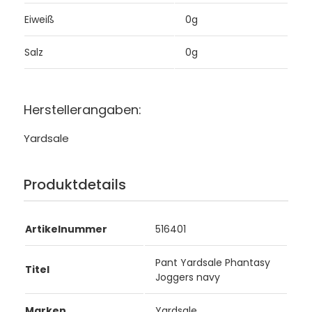
Eiweiß
0g
Salz
0g
Herstellerangaben:
Yardsale
Produktdetails
Artikelnummer
516401
Pant Yardsale Phantasy
Titel
Joggers navy
Marken
Yardsale