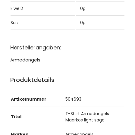
Eiweiß
0g
Salz
0g
Herstellerangaben:
Armedangels
Produktdetails
Artikelnummer
504693
T-Shirt Armedangels
Titel
Maarkos light sage
Marken
Armedangels