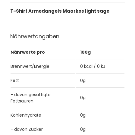
T-Shirt Armedangels Maarkos light sage
Nährwertangaben:
Nährwerte pro
100g
Brennwert/Energie
0 kcal / 0 kJ
Fett
0g
- davon gesättigte
0g
Fettsäuren
Kohlenhydrate
0g
- davon Zucker
0g