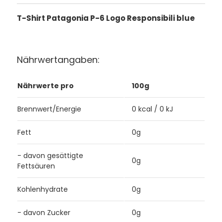
T-Shirt Patagonia P-6 Logo Responsibili blue
Nährwertangaben:
Nährwerte pro
100g
Brennwert/Energie
0 kcal / 0 kJ
Fett
0g
- davon gesättigte
0g
Fettsäuren
Kohlenhydrate
0g
- davon Zucker
0g