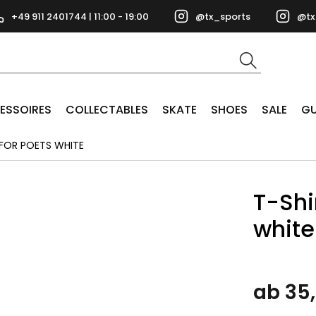
+49 911 2401744 | 11:00 - 19:00
@tx_sports
@tx
ESSOIRES
COLLECTABLES
SKATE
SHOES
SALE
GU
 FOR POETS WHITE
T-Shir
white
ab 35