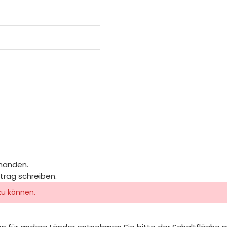
rhanden.
itrag schreiben.
zu können.