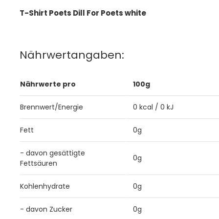
T-Shirt Poets Dill For Poets white
Nährwertangaben:
Nährwerte pro
100g
Brennwert/Energie
0 kcal / 0 kJ
Fett
0g
- davon gesättigte
0g
Fettsäuren
Kohlenhydrate
0g
- davon Zucker
0g