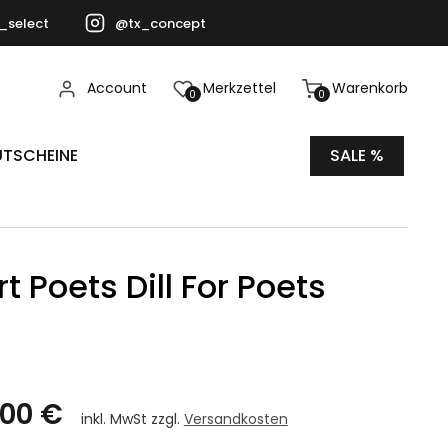
_select
@tx_concept
Account
Merkzettel
Warenkorb
0
0
TSCHEINE
SALE %
t Poets Dill For Poets
,00 €
inkl. MwSt zzgl.
Versandkosten