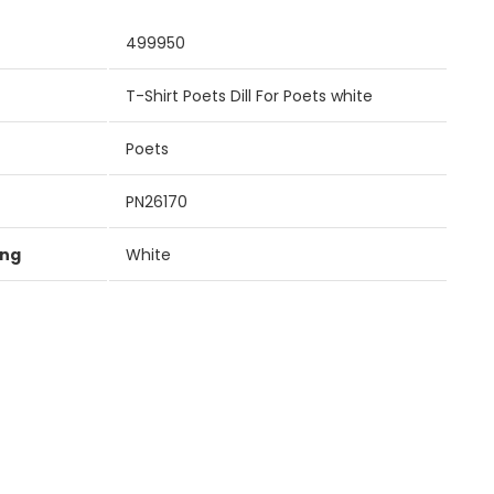
499950
T-Shirt Poets Dill For Poets white
Poets
PN26170
ung
White