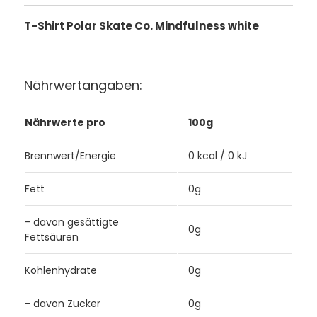
T-Shirt Polar Skate Co. Mindfulness white
Nährwertangaben:
Nährwerte pro
100g
Brennwert/Energie
0 kcal / 0 kJ
Fett
0g
- davon gesättigte
0g
Fettsäuren
Kohlenhydrate
0g
- davon Zucker
0g