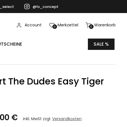
_select
@tx_concept
Account
Merkzettel
Warenkorb
0
0
TSCHEINE
SALE %
rt The Dudes Easy Tiger
,00 €
inkl. MwSt zzgl.
Versandkosten