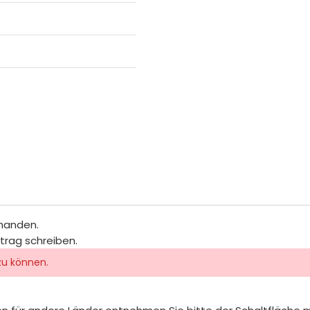
rhanden.
itrag schreiben.
zu können.