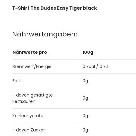
T-Shirt The Dudes Easy Tiger black
Nährwertangaben:
Nährwerte pro
100g
Brennwert/Energie
0 kcal / 0 kJ
Fett
0g
- davon gesättigte
0g
Fettsäuren
Kohlenhydrate
0g
- davon Zucker
0g