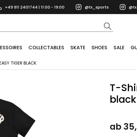
+49 911 2401744 | 11:00 - 19:00
@tx_sports
@tx
ESSOIRES
COLLECTABLES
SKATE
SHOES
SALE
GU
EASY TIGER BLACK
T-Shi
black
ab 35