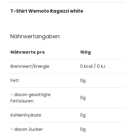
T-Shirt Wemoto Ragazzi white
Nährwertangaben:
Nährwerte pro
100g
Brennwert/Energie
0 kcal / 0 kJ
Fett
0g
- davon gesättigte
0g
Fettsäuren
Kohlenhydrate
0g
- davon Zucker
0g