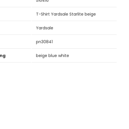
516416
T-Shirt Yardsale Starlite beige
Yardsale
pn30841
ung
beige blue white