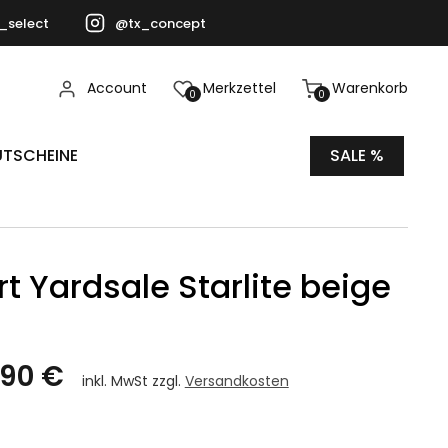
_select
@tx_concept
Account
Merkzettel
Warenkorb
0
0
TSCHEINE
SALE %
rt Yardsale Starlite beige
,90 €
inkl. MwSt zzgl.
Versandkosten