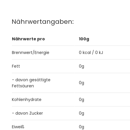
Nährwertangaben:
Nährwerte pro
100g
Brennwert/Energie
0 kcal / 0 kJ
Fett
0g
- davon gesättigte
0g
Fettsäuren
Kohlenhydrate
0g
- davon Zucker
0g
Eiweiß
0g