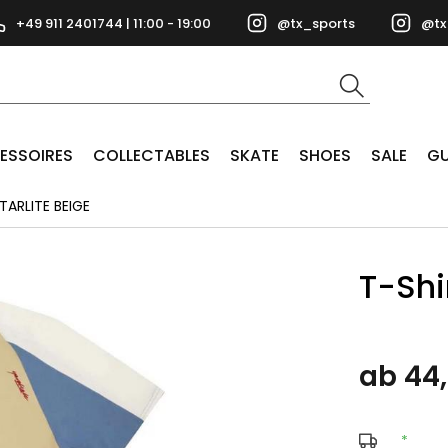
+49 911 2401744 | 11:00 - 19:00
@tx_sports
@tx
ESSOIRES
COLLECTABLES
SKATE
SHOES
SALE
GU
TARLITE BEIGE
T-Shi
ab 44
*