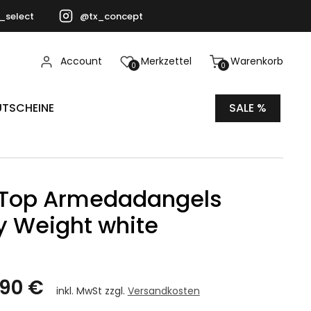
_select
@tx_concept
Account
Merkzettel
Warenkorb
0
0
TSCHEINE
SALE %
 Top Armedadangels
 Weight white
,90 €
inkl. MwSt zzgl.
Versandkosten