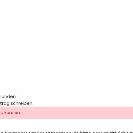
rhanden.
itrag schreiben.
zu können.