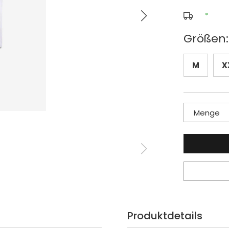
*
Größen:
M
X
Menge
Produktdetails