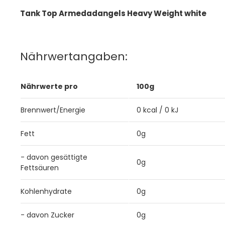
Tank Top Armedadangels Heavy Weight white
Nährwertangaben:
Nährwerte pro
100g
Brennwert/Energie
0 kcal / 0 kJ
Fett
0g
- davon gesättigte
0g
Fettsäuren
Kohlenhydrate
0g
- davon Zucker
0g