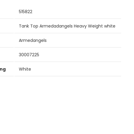
515822
Tank Top Armedadangels Heavy Weight white
Armedangels
30007225
ung
White