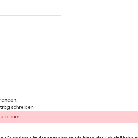
rhanden.
itrag schreiben.
zu können.