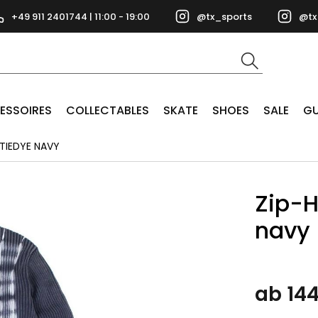
+49 911 2401744 | 11:00 - 19:00
@tx_sports
@tx
ESSOIRES
COLLECTABLES
SKATE
SHOES
SALE
GU
TIEDYE NAVY
Zip-H
navy
ab 144