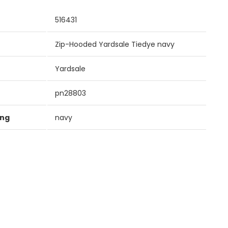
516431
Zip-Hooded Yardsale Tiedye navy
Yardsale
pn28803
ung
navy