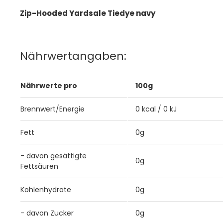
Zip-Hooded Yardsale Tiedye navy
Nährwertangaben:
Nährwerte pro
100g
Brennwert/Energie
0 kcal / 0 kJ
Fett
0g
- davon gesättigte
0g
Fettsäuren
Kohlenhydrate
0g
- davon Zucker
0g