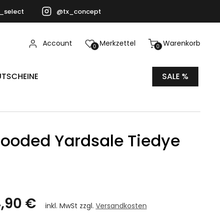
_select
@tx_concept
Account
Merkzettel
Warenkorb
0
0
TSCHEINE
SALE %
ooded Yardsale Tiedye
,90 €
inkl. MwSt zzgl.
Versandkosten