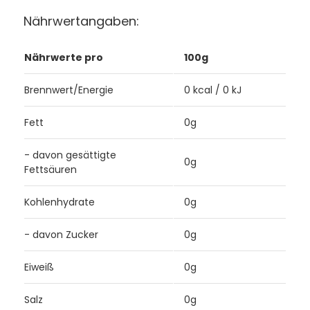
Nährwertangaben:
Nährwerte pro
100g
Brennwert/Energie
0 kcal / 0 kJ
Fett
0g
- davon gesättigte
0g
Fettsäuren
Kohlenhydrate
0g
- davon Zucker
0g
Eiweiß
0g
Salz
0g