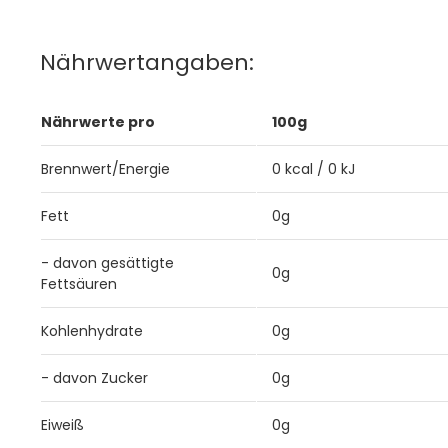
Nährwertangaben:
Nährwerte pro
100g
Brennwert/Energie
0 kcal / 0 kJ
Fett
0g
- davon gesättigte
0g
Fettsäuren
Kohlenhydrate
0g
- davon Zucker
0g
Eiweiß
0g