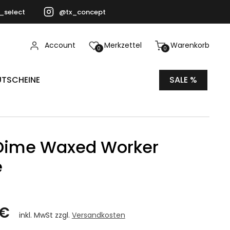
_select
@tx_concept
Account
Merkzettel
Warenkorb
0
0
TSCHEINE
SALE %
Dime Waxed Worker
e
 €
inkl. MwSt zzgl.
Versandkosten