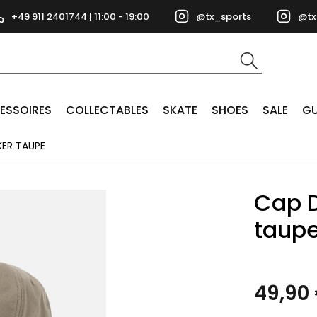
+49 911 2401744 | 11:00 - 19:00
@tx_sports
@tx
ESSOIRES
COLLECTABLES
SKATE
SHOES
SALE
GU
ER TAUPE
Cap 
taup
49,90