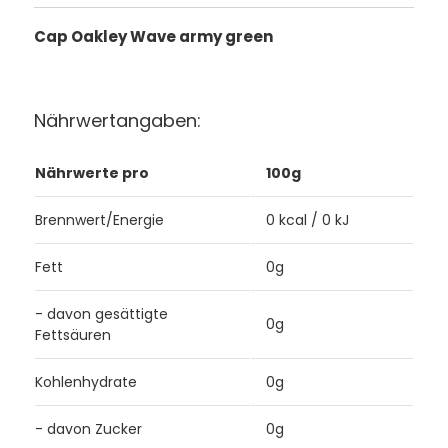
Cap Oakley Wave army green
Nährwertangaben:
Nährwerte pro
100g
Brennwert/Energie
0 kcal / 0 kJ
Fett
0g
- davon gesättigte
0g
Fettsäuren
Kohlenhydrate
0g
- davon Zucker
0g