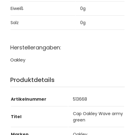
Eiweiß
0g
Salz
0g
Herstellerangaben:
Oakley
Produktdetails
Artikelnummer
513668
Cap Oakley Wave army
Titel
green
Marken
Oakley